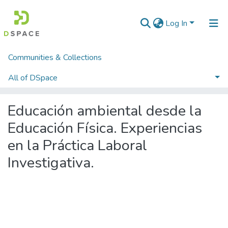
Log In
Communities & Collections
Home
Tesis
Tesis de Grado - UCf
Licenciatura en Cultura Física
All of DSpace
Educación ambiental desde la Educación Física. Experiencias en la Práctica Laboral Investigativa.
Educación ambiental desde la
Educación Física. Experiencias
en la Práctica Laboral
Investigativa.