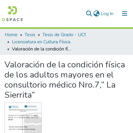
(current)
Log In
Communities & Collections
Home
Tesis
Tesis de Grado - UCf
Licenciatura en Cultura Física
All of DSpace
Valoración de la condición física de los adultos mayores en el consultorio médico Nro.7,” La Sierrita”
Statistics
Valoración de la condición física
de los adultos mayores en el
consultorio médico Nro.7,” La
Sierrita”