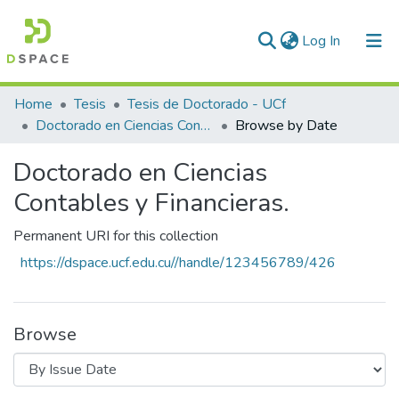
(current)
Log In
Communities & Collections
Home
Tesis
Tesis de Doctorado - UCf
Doctorado en Ciencias Contables y Financieras.
Browse by Date
All of DSpace
Doctorado en Ciencias
Contables y Financieras.
Permanent URI for this collection
https://dspace.ucf.edu.cu//handle/123456789/426
Browse