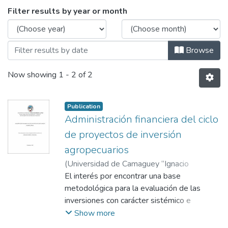
Browsing Doctorado en Ciencias Contable
Filter results by year or month
Browse
Now showing
1 - 2 of 2
Publication
Administración financiera del ciclo
de proyectos de inversión
agropecuarios
(
Universidad de Camaguey “Ignacio
Agramonte Loynaz”, Facultad de Ciencias
El interés por encontrar una base
Económicas y Jurídicas, Departamento de
metodológica para la evaluación de las
Contabilidad y Finanzas
inversiones con carácter sistémico e
,
2016
)
Mata Varela,
Milagros de la Caridad
integral, es preocupación constante en
;
García Lorenzo,
Show more
Dunia María, tutor
Cuba, que solo recientemente logra