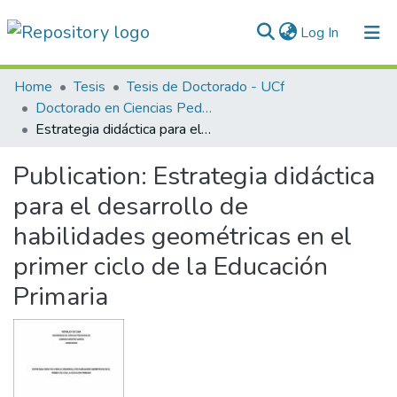
(current)
Log In
Communities & Collections
Home
Tesis
Tesis de Doctorado - UCf
Doctorado en Ciencias Pedagógicas
All of DSpace
Estrategia didáctica para el desarrollo de habilidades geométricas en el primer ciclo de la Educación Primaria
Publication:
Estrategia didáctica
para el desarrollo de
habilidades geométricas en el
primer ciclo de la Educación
Primaria