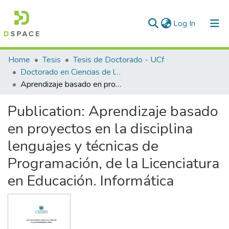
(current)
Log In
Communities & Collections
Home
Tesis
Tesis de Doctorado - UCf
Doctorado en Ciencias de la Educación
All of DSpace
Aprendizaje basado en proyectos en la disciplina lenguajes y técnicas de Programación, de la Licenciatura en Educación. Informática
Statistics
Publication:
Aprendizaje basado
en proyectos en la disciplina
lenguajes y técnicas de
Programación, de la Licenciatura
en Educación. Informática