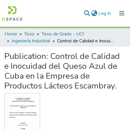
(current)
Log In
Communities & Collections
Home
Tesis
Tesis de Grado - UCf
Ingeniería Industrial
Control de Calidad e Inocuidad del Queso Azul de Cuba en la Empresa de Productos Lácteos Escambray.
All of DSpace
Publication:
Control de Calidad
Statistics
e Inocuidad del Queso Azul de
Cuba en la Empresa de
Productos Lácteos Escambray.