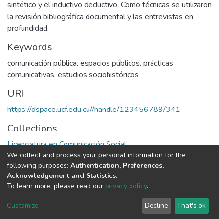
sintético y el inductivo deductivo. Como técnicas se utilizaron
la revisión bibliográfica documental y las entrevistas en
profundidad.
Keywords
comunicación pública
,
espacios públicos
,
prácticas
comunicativas
,
estudios sociohistóricos
URI
https://dspace.ucf.edu.cu//handle/123456789/341
Collections
Licenciatura en Comunicación Social
We collect and process your personal information for the
following purposes:
Authentication, Preferences,
Full item page
Acknowledgement and Statistics
.
To learn more, please read our
privacy policy
.
DSpace software
copyright © 2002-2026
LYRASIS
Cookie
Privacy
End User
Send
Customize
Decline
That's ok
settings
policy
Agreement
Feedback