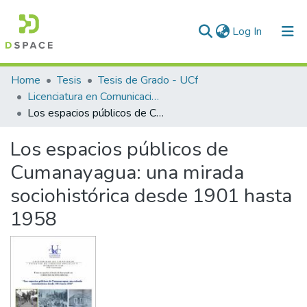
(current)
Log In
Communities & Collections
Home
Tesis
Tesis de Grado - UCf
Licenciatura en Comunicación Social
All of DSpace
Los espacios públicos de Cumanayagua: una mirada sociohistórica desde 1901 hasta 1958
Statistics
Los espacios públicos de
Cumanayagua: una mirada
sociohistórica desde 1901 hasta
1958