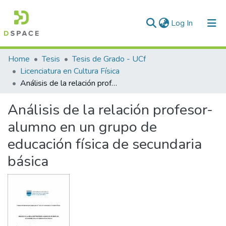
(current)
Log In
Communities & Collections
Home
Tesis
Tesis de Grado - UCf
Licenciatura en Cultura Física
All of DSpace
Análisis de la relación profesor-alumno en un grupo de educación física de secundaria básica
Statistics
Análisis de la relación profesor-
alumno en un grupo de
educación física de secundaria
básica