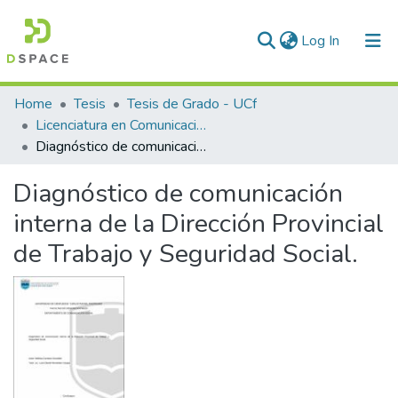
(current)
Log In
Communities & Collections
Home
Tesis
Tesis de Grado - UCf
Licenciatura en Comunicación Social
All of DSpace
Diagnóstico de comunicación interna de la Dirección Provincial de Trabajo y Seguridad Social.
Statistics
Diagnóstico de comunicación
interna de la Dirección Provincial
de Trabajo y Seguridad Social.