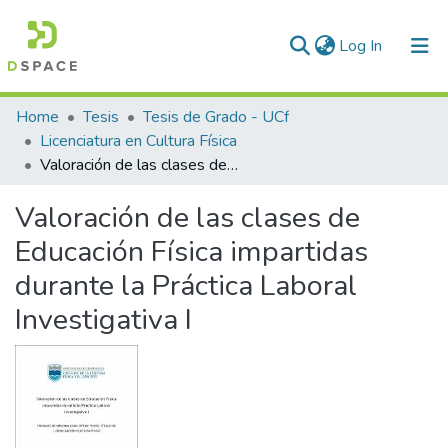
(current)
Log In
Communities & Collections
Home
Tesis
Tesis de Grado - UCf
Licenciatura en Cultura Física
All of DSpace
Valoración de las clases de Educación Física impartidas durante la Práctica Laboral Investigativa I
Statistics
Valoración de las clases de
Educación Física impartidas
durante la Práctica Laboral
Investigativa I