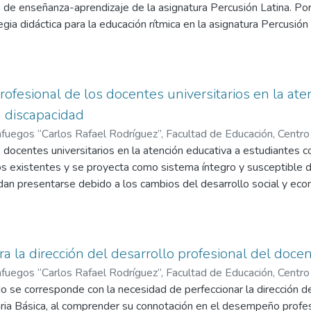
toma de decisiones.
so de enseñanza-aprendizaje de la asignatura Percusión Latina. Po
 dimensiones y unidades de análisis para cada una de las etapa
ia didáctica para la educación rítmica en la asignatura Percusión 
 trabajo de campo que nos permitiera acercarnos a esta problemá
rico construido a partir del análisis profundo de la bibliografía.
mplicados a través de cuestionarios y grupos de discusión, así co
 asunción de una metodología en la que se complementan los enfoq
l método delphy.
ricos, empíricos y estadísticos para determinar las potencialidad
studiantes, en educación rítmica en la asignatura Percusión Latina
rofesional de los docentes universitarios en la ate
siones e indicadores, su caracterización, así como sus interrelacio
 discapacidad
-aprendizaje de la asignatura Percusión Latina de la carrera Ma
fuegos “Carlos Rafael Rodríguez”, Facultad de Educación, Centro d
 estrategia didáctica para la educación rítmica en la asignatura Pe
ación superior. ( CEDDES).
 docentes universitarios en la atención educativa a estudiantes 
,
2021
)
Rodríguez Veloz, Yiddishy
;
Mass
rtos valoraron de muy adecuada la estrategia didáctica que se p
s existentes y se proyecta como sistema íntegro y susceptible d
aciones en la práctica pedagógica, lo que evidencia la validez de 
an presentarse debido a los cambios del desarrollo social y econ
 se determinan las necesidades de la superación, las carencias en
 atención educativa a estudiantes con discapacidad, los fundament
emas.
 dialéctico materialista como método general de la ciencia y tamb
a la dirección del desarrollo profesional del doce
turalmente, el sistema de superación profesional propuesto, está
fuegos “Carlos Rafael Rodríguez”, Facultad de Educación, Centro d
n, el de actualización y el de profundización; su implementación de
ación superior. ( CEDDES)
o se corresponde con la necesidad de perfeccionar la dirección de
,
2010-06-03
)
Suárez Monzón, Noemí
tarios, lo cual evidencia que la propuesta es pertinente, viable y fa
ia Básica, al comprender su connotación en el desempeño profesio