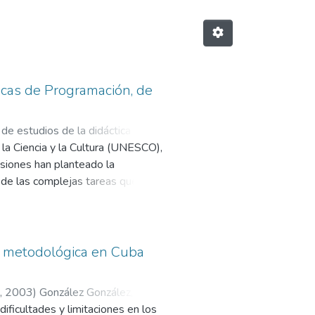
icas de Programación, de
e estudios de la didáctica y la
la Ciencia y la Cultura (UNESCO),
rt, Ángela, tutor
;
Granda Dihigo,
asiones han planteado la
r de las complejas tareas que
nda. Corresponde a un estudio
s de la inteligencia artificial y
afael Rodríguez, para solucionar el
lina Lenguajes y Técnicas de
n metodológica en Cuba
órico permitió develar aportes y
lina referida, así como la
,
2003
)
González González,
on la cual se contribuye a la
ificultades y limitaciones en los