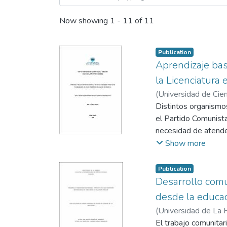
Now showing
1 - 11 of 11
Publication
Aprendizaje bas
la Licenciatura 
(
Universidad de Cien
dirección de la educ
Distintos organismos
Ailec, tutor
el Partido Comunista
necesidad de atender
cumplen dichos prof
Show more
desarrollado en el m
la robótica en los e
Publication
problema relativo a 
Desarrollo com
Programación (LTP), 
desde la educa
vacíos acerca del em
(
Universidad de La 
obtención de una con
Martín
El trabajo comunitar
;
Zabala Argue