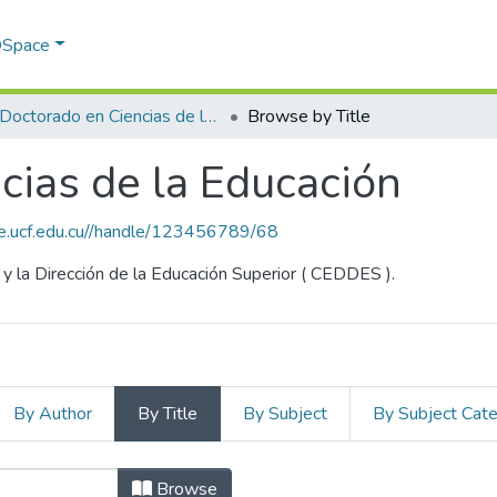
 DSpace
Doctorado en Ciencias de la Educación
Browse by Title
cias de la Educación
ce.ucf.edu.cu//handle/123456789/68
y la Dirección de la Educación Superior ( CEDDES ).
By Author
By Title
By Subject
By Subject Cat
ncias de la Educación by Title
Browse