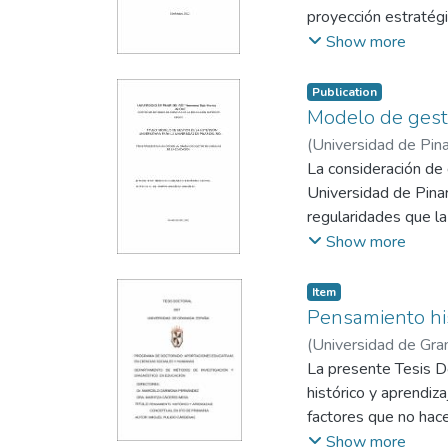
proyección estratégi
métodos de la invest
Show more
dirección del desarr
perspectivas acerca 
Publication
la sustentan y se o
Modelo de gesti
Secundaria Básica pa
(
Universidad de Pin
resultados del criter
Superior ( CECES )
La consideración de 
,
de la metodología ca
Universidad de Pinar
propuesta se sustent
regularidades que la
la dirección científi
fundamentos teórico
Show more
la orientación intenc
Universidad de Pinar
participación de vari
peculiaridades y esp
Item
profesional.
desde su metodología
Pensamiento his
implicadas y su part
(
Universidad de Gra
Este modelo, diseñad
Pulido Cárdenas, Mi
La presente Tesis Do
de la extensión, sir
histórico y aprendiza
desarrollo del Progr
factores que no hace
universitario en la i
aprendizaje conceptu
Show more