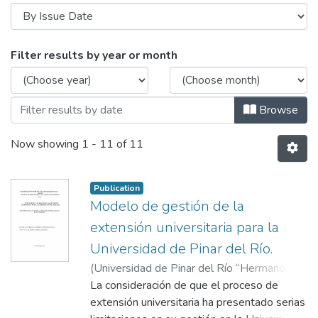
Browsing Doctorado en Ciencias de la Ed
Filter results by year or month
Browse
Now showing
1 - 11 of 11
Publication
Modelo de gestión de la
extensión universitaria para la
Universidad de Pinar del Río.
(
Universidad de Pinar del Río “Hermanos
Saíz Montes de Oca”, Centro de Estudios de
La consideración de que el proceso de
Ciencias de la Educación Superior ( CECES )
extensión universitaria ha presentado serias
,